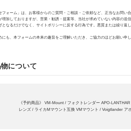
せフォーム」は、お客様からのご質問・ご相談・ご依頼など、正当なお問い
が増加しておりますが、営業・勧誘・提案等、当社が求めていない内容の送
げとなるだけでなく、サイトポリシーに反する行為です。悪質または繰り返し
めにも、本フォームの本来の趣旨をご理解いただき、ご協力のほどお願い申
品物について
《予約商品》 VM-Mount / フォクトレンダー APO-LANTHAR 28m
レンズ / ライカMマウント互換 VMマウント / Voigtlander 