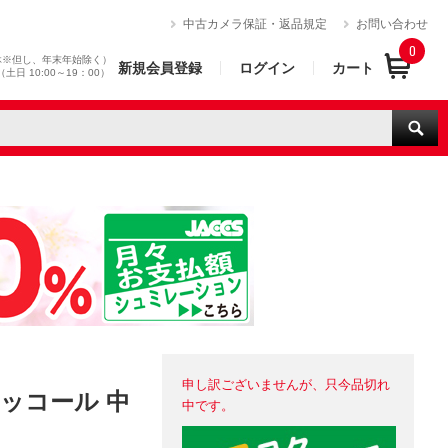
）
中古カメラ保証・返品規定
お問い合わせ
0
休※但し、年末年始除く）
新規会員登録
ログイン
カート
0（土日 10:00～19：00）
申し訳ございませんが、只今品切れ
n ニッコール 中
中です。