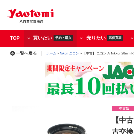
買いたい
売りたい
TOP
予約・購入
高価買取
一覧へ戻る
ホーム
>
Nikon ニコン
> 【中古】 ニコン Ai Nikkor 28mm
【中古】
古交換レ