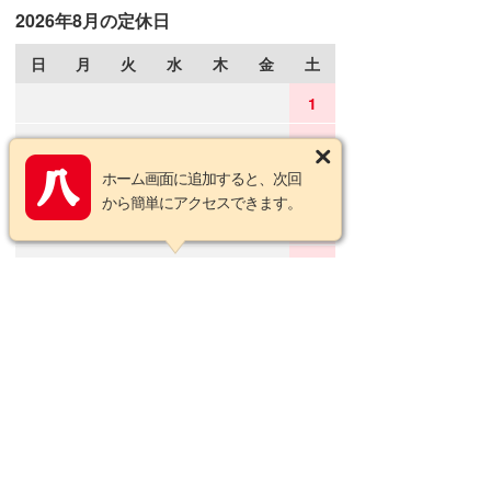
2026年8月の定休日
日
月
火
水
木
金
土
1
2
3
4
5
6
7
8
ホーム画面に追加すると、次回
9
10
11
12
13
14
15
から簡単にアクセスできます。
16
17
18
19
20
21
22
23
24
25
26
27
28
29
30
31
2026年9月の定休日
日
月
火
水
木
金
土
1
2
3
4
5
6
7
8
9
10
11
12