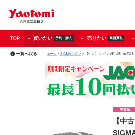
買いたい
売りたい
TOP
予約・購入
高価買取
一覧へ戻る
ホーム
>
SIGMA シグマ
> 【中古】 シグマ AF 105mm F2.
【中古】
SIGM