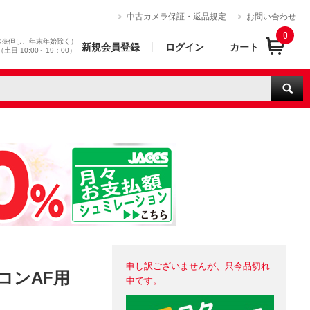
）
中古カメラ保証・返品規定
お問い合わせ
0
休※但し、年末年始除く）
新規会員登録
ログイン
カート
0（土日 10:00～19：00）
申し訳ございませんが、只今品切れ
ニコンAF用
中です。