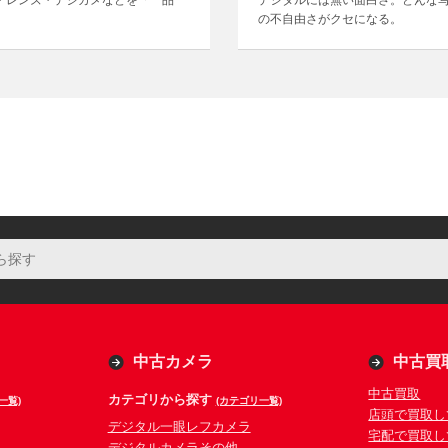
・レンズ・デジカメなどを「一品一
デジタルには無い面白さ。どんな
の不自由さがクセになる。
中古カメラ
中古買
中古買取
カテゴリから探す
一覧)
(カテゴリ一覧)
店頭で買取し
デジタル一眼レフカメラ
宅配で買取し
デジタルカメラその他