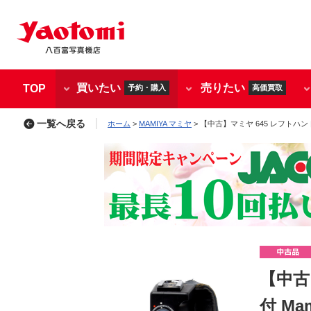
買いたい
売りたい
TOP
予約・購入
高価買取
一覧へ戻る
ホーム
>
MAMIYA マミヤ
> 【中古】マミヤ 645 レフトハンドグ
【中古
付 Ma