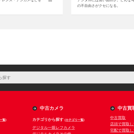
・レンズ・デジカメなどを「一品一
デジタルには無い面白さ。どんな
の不自由さがクセになる。
中古カメラ
中古買
中古買取
カテゴリから探す
一覧)
(カテゴリ一覧)
店頭で買取し
デジタル一眼レフカメラ
宅配で買取し
デジタルカメラその他