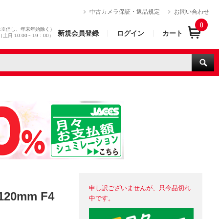
）
中古カメラ保証・返品規定
お問い合わせ
0
休※但し、年末年始除く）
新規会員登録
ログイン
カート
0（土日 10:00～19：00）
申し訳ございませんが、只今品切れ
20mm F4
中です。