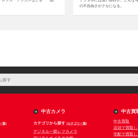
・レンズ・デジカメなどを「一品一
デジタルには無い面白さ。どんな
の不自由さがクセになる。
中古カメラ
中古買
中古買取
カテゴリから探す
一覧)
(カテゴリ一覧)
店頭で買取し
デジタル一眼レフカメラ
宅配で買取し
デジタルカメラその他