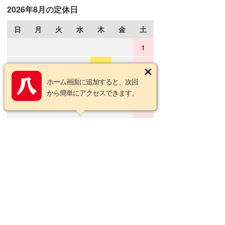
2026年8月の定休日
日
月
火
水
木
金
土
1
2
3
4
5
6
7
8
ホーム画面に追加すると、次回
9
10
11
12
13
14
15
から簡単にアクセスできます。
16
17
18
19
20
21
22
23
24
25
26
27
28
29
30
31
2026年9月の定休日
日
月
火
水
木
金
土
1
2
3
4
5
6
7
8
9
10
11
12