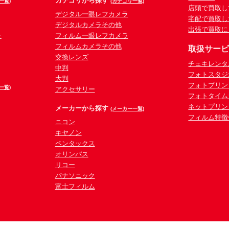
カテゴリから探す
一覧)
(カテゴリ一覧)
店頭で買取し
デジタル一眼レフカメラ
宅配で買取し
デジタルカメラその他
出張で買取に
ラ
フィルム一眼レフカメラ
フィルムカメラその他
取扱サー
交換レンズ
チェキレンタ
中判
フォトスタジ
大判
フォトプリン
一覧)
アクセサリー
フォトタイム
ネットプリン
メーカーから探す
(メーカー一覧)
フィルム特徴
ニコン
キヤノン
ペンタックス
オリンパス
リコー
パナソニック
富士フィルム