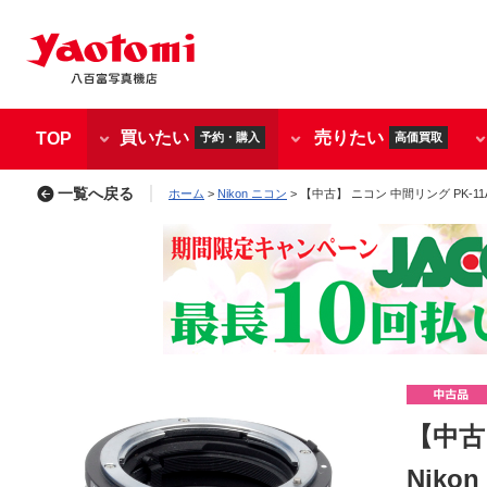
買いたい
売りたい
TOP
予約・購入
高価買取
一覧へ戻る
ホーム
>
Nikon ニコン
> 【中古】 ニコン 中間リング PK-11A/
【中古】
Niko