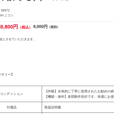
39472
kon ニコン
8,800円
8,000円
（税込）
（税別）
送とさせていただきます。
セサリー】
【外観】全体的に丁寧に使用されたお勧めの綺
コンディション
【機能・操作】各部動作良好です。快適にお使
付属品
取扱説明書