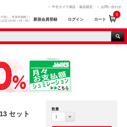
）
中古カメラ保証・返品規定
お問い合わせ
0
休※但し、年末年始除く）
新規会員登録
ログイン
カート
0（土日 10:00～19：00）
数量
-13 セット
1