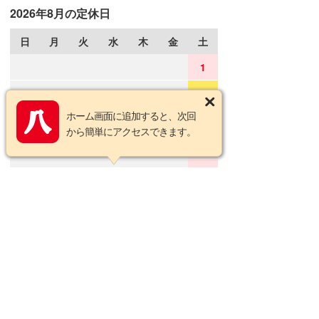
2026年8月の定休日
日
月
火
水
木
金
土
1
2
3
4
5
6
7
8
ホーム画面に追加すると、次回
9
10
11
12
13
14
15
から簡単にアクセスできます。
16
17
18
19
20
21
22
23
24
25
26
27
28
29
30
31
2026年9月の定休日
日
月
火
水
木
金
土
1
2
3
4
5
6
7
8
9
10
11
12