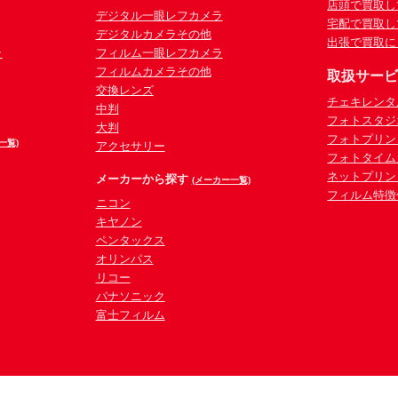
店頭で買取し
デジタル一眼レフカメラ
宅配で買取し
デジタルカメラその他
出張で買取に
ラ
フィルム一眼レフカメラ
フィルムカメラその他
取扱サー
交換レンズ
チェキレンタ
中判
フォトスタジ
大判
フォトプリン
一覧)
アクセサリー
フォトタイム
ネットプリン
メーカーから探す
(メーカー一覧)
フィルム特徴
ニコン
キヤノン
ペンタックス
オリンパス
リコー
パナソニック
富士フィルム