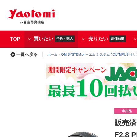
買いたい
売りたい
TOP
予約・購入
高価買取
一覧へ戻る
ホーム
>
OM SYSTEM オーエム システム / OLYMPUS オ
販売済み
F2.