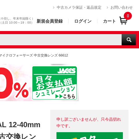
）
中古カメラ保証・返品規定
お問い合わせ
0
休※但し、年末年始除く）
新規会員登録
ログイン
カート
0（土日 10:00～19：00）
MPUS マイクロフォーサーズ 中古交換レンズ 66612
申し訳ございませんが、只今品切れ
 12-40mm
中です。
 中古交換レン