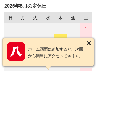
2026年8月の定休日
日
月
火
水
木
金
土
1
2
3
4
5
6
7
8
ホーム画面に追加すると、次回
9
10
11
12
13
14
15
から簡単にアクセスできます。
16
17
18
19
20
21
22
23
24
25
26
27
28
29
30
31
2026年9月の定休日
日
月
火
水
木
金
土
1
2
3
4
5
6
7
8
9
10
11
12