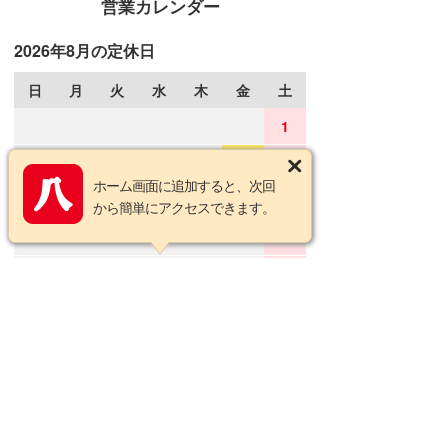
営業カレンダー
2026年8月の定休日
日
月
火
水
木
金
土
1
2
3
4
5
6
7
8
ホーム画面に追加すると、次回
9
10
11
12
13
14
15
から簡単にアクセスできます。
16
17
18
19
20
21
22
23
24
25
26
27
28
29
30
31
2026年9月の定休日
日
月
火
水
木
金
土
1
2
3
4
5