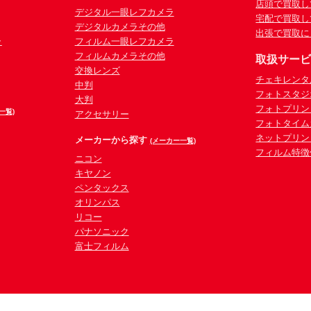
店頭で買取し
デジタル一眼レフカメラ
宅配で買取し
デジタルカメラその他
出張で買取に
ラ
フィルム一眼レフカメラ
フィルムカメラその他
取扱サー
交換レンズ
チェキレンタ
中判
フォトスタジ
大判
フォトプリン
一覧)
アクセサリー
フォトタイム
ネットプリン
メーカーから探す
(メーカー一覧)
フィルム特徴
ニコン
キヤノン
ペンタックス
オリンパス
リコー
パナソニック
富士フィルム