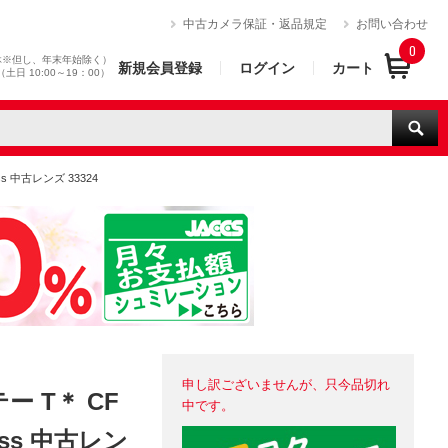
）
中古カメラ保証・返品規定
お問い合わせ
0
休※但し、年末年始除く）
新規会員登録
ログイン
カート
0（土日 10:00～19：00）
ss 中古レンズ 33324
申し訳ございませんが、只今品切れ
 T＊ CF
中です。
eiss 中古レン