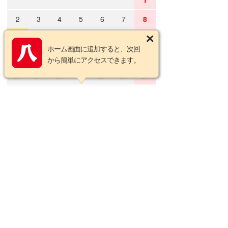
1
2
3
4
5
6
7
8
9
10
11
12
13
14
15
ホーム画面に追加すると、次回
16
17
18
19
20
21
22
から簡単にアクセスできます。
23
24
25
26
27
28
29
30
31
2026年9月の定休日
日
月
火
水
木
金
土
1
2
3
4
5
6
7
8
9
10
11
12
13
14
15
16
17
18
19
20
21
22
23
24
25
26