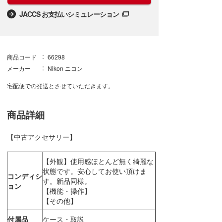
JACCS お支払いシミュレーション
商品コード
66298
メーカー
Nikon ニコン
宅配便での発送とさせていただきます。
商品詳細
【中古アクセサリー】
【外観】使用感ほとんど無く綺麗な
状態です。安心してお使い頂けま
コンディシ
す。新品同様。
ョン
【機能・操作】
【その他】
付属品
ケース・取説