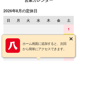
営業カレンダー
2026年8月の定休日
日
月
火
水
木
金
土
1
2
3
4
5
6
7
8
ホーム画面に追加すると、次回
9
10
11
12
13
14
15
から簡単にアクセスできます。
16
17
18
19
20
21
22
23
24
25
26
27
28
29
30
31
2026年9月の定休日
日
月
火
水
木
金
土
1
2
3
4
5