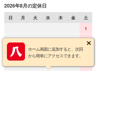
2026年8月の定休日
日
月
火
水
木
金
土
1
2
3
4
5
6
7
8
ホーム画面に追加すると、次回
9
10
11
12
13
14
15
から簡単にアクセスできます。
16
17
18
19
20
21
22
23
24
25
26
27
28
29
30
31
2026年9月の定休日
日
月
火
水
木
金
土
1
2
3
4
5
6
7
8
9
10
11
12