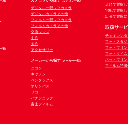
カテゴリから探す
一覧)
(カテゴリ一覧)
店頭で買取し
デジタル一眼レフカメラ
宅配で買取し
デジタルカメラその他
出張で買取に
ラ
フィルム一眼レフカメラ
フィルムカメラその他
取扱サー
交換レンズ
チェキレンタ
中判
フォトスタジ
大判
フォトプリン
一覧)
アクセサリー
フォトタイム
ネットプリン
メーカーから探す
(メーカー一覧)
フィルム特徴
ニコン
キヤノン
ペンタックス
オリンパス
リコー
パナソニック
富士フィルム