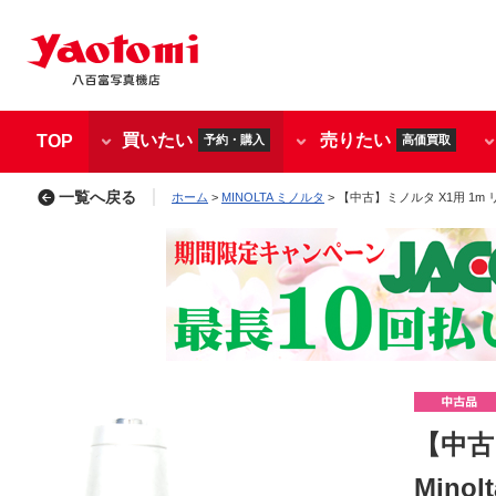
買いたい
売りたい
TOP
予約・購入
高価買取
一覧へ戻る
ホーム
>
MINOLTA ミノルタ
> 【中古】ミノルタ X1用 1m 
【中古
Mino