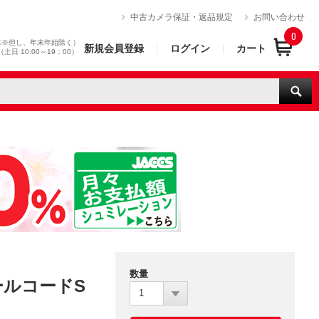
）
中古カメラ保証・返品規定
お問い合わせ
0
休※但し、年末年始除く）
新規会員登録
ログイン
カート
0（土日 10:00～19：00）
数量
ールコードS
1