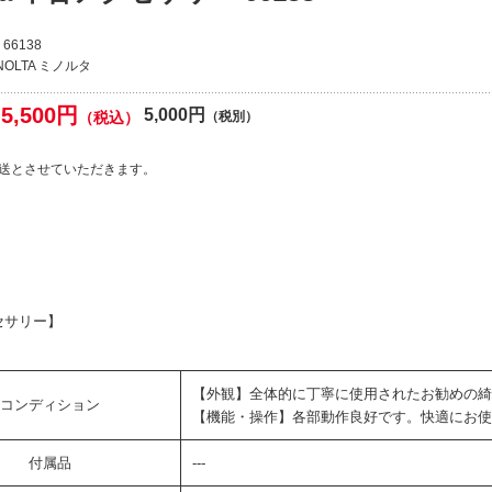
66138
NOLTA ミノルタ
5,500円
5,000円
（税込）
（税別）
送とさせていただきます。
セサリー】
【外観】全体的に丁寧に使用されたお勧めの綺
コンディション
【機能・操作】各部動作良好です。快適にお使
付属品
---