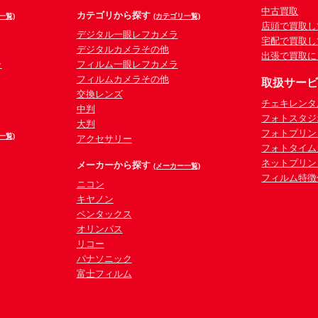
中古買取
カテゴリから探す
一覧)
(カテゴリ一覧)
店頭で買取し
デジタル一眼レフカメラ
宅配で買取し
デジタルカメラその他
出張で買取に
ラ
フィルム一眼レフカメラ
フィルムカメラその他
取扱サー
交換レンズ
チェキレンタ
中判
フォトスタジ
大判
フォトプリン
一覧)
アクセサリー
フォトタイム
ネットプリン
メーカーから探す
(メーカー一覧)
フィルム特徴
ニコン
キヤノン
ペンタックス
オリンパス
リコー
パナソニック
富士フィルム