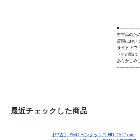
■-----------------
中古品のた
店頭におい
サイト上で
（その際は
あらかじめ
------------------
最近チェックした商品
【中古】 SMC ペンタックス HD DA 21mm