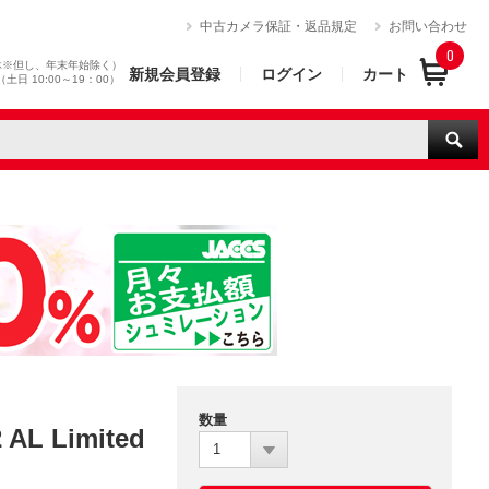
）
中古カメラ保証・返品規定
お問い合わせ
0
休※但し、年末年始除く）
新規会員登録
ログイン
カート
0（土日 10:00～19：00）
数量
L Limited
1