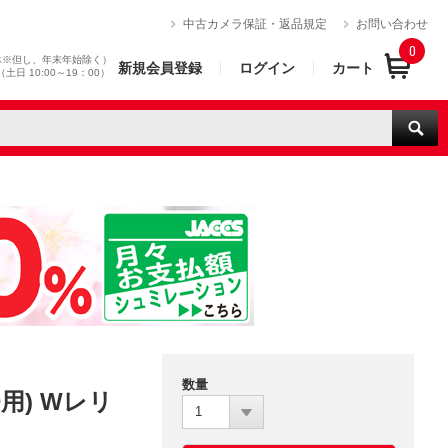
）
中古カメラ保証・返品規定
お問い合わせ
0
休※但し、年末年始除く）
新規会員登録
ログイン
カート
0（土日 10:00～19：00）
数量
用) Wレリ
1