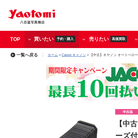
買いたい
売りたい
TOP
予約・購入
高価買取
一覧へ戻る
ホーム
>
Canon キャノン
> 【中古】キヤノン オートベローズ 
【中古
ーズ付 