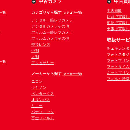
中古カメラ
中古買
中古買取
カテゴリから探す
一覧)
(カテゴリ一覧)
店頭で買取し
デジタル一眼レフカメラ
宅配で買取し
デジタルカメラその他
出張で買取に
ラ
フィルム一眼レフカメラ
フィルムカメラその他
取扱サー
交換レンズ
チェキレンタ
中判
フォトスタジ
大判
フォトプリン
一覧)
アクセサリー
フォトタイム
ネットプリン
メーカーから探す
(メーカー一覧)
フィルム特徴
ニコン
キヤノン
ペンタックス
オリンパス
リコー
パナソニック
富士フィルム