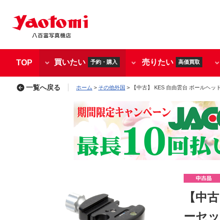
買いたい
売りたい
TOP
予約・購入
高価買取
一覧へ戻る
ホーム
>
その他外国
> 【中古】 KES 自由雲台 ボールヘッド B
【中古
ーセット