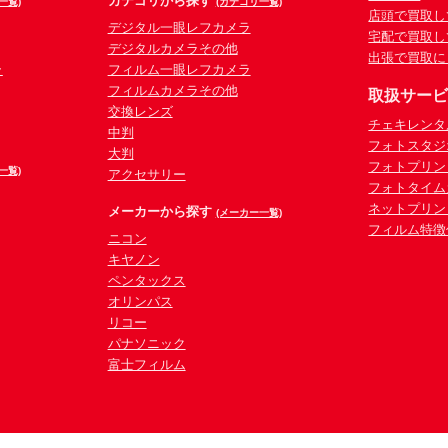
カテゴリから探す
一覧)
(カテゴリ一覧)
店頭で買取し
デジタル一眼レフカメラ
宅配で買取し
デジタルカメラその他
出張で買取に
ラ
フィルム一眼レフカメラ
フィルムカメラその他
取扱サー
交換レンズ
チェキレンタ
中判
フォトスタジ
大判
フォトプリン
一覧)
アクセサリー
フォトタイム
ネットプリン
メーカーから探す
(メーカー一覧)
フィルム特徴
ニコン
キヤノン
ペンタックス
オリンパス
リコー
パナソニック
富士フィルム