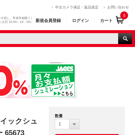
）
中古カメラ保証・返品規定
お問い合わせ
0
休※但し、年末年始除く）
新規会員登録
ログイン
カート
0（土日 10:00～19：00）
数量
 クイックシュ
1
65673