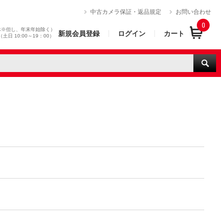
）
中古カメラ保証・返品規定
お問い合わせ
0
休※但し、年末年始除く）
新規会員登録
ログイン
カート
0（土日 10:00～19：00）