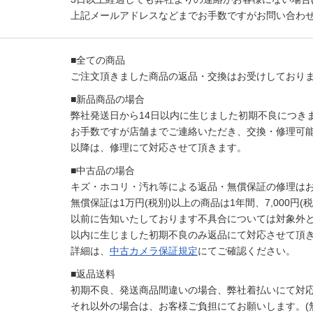
上記メールアドレスなどまでお手数ですがお問い合わ
■全ての商品
ご注文頂きました商品の返品・交換はお受けしており
■新品商品の場合
弊社発送日から14日以内に生じました初期不良につき
お手数ですが店舗までご連絡いただき、交換・修理可
以降は、修理にて対応させて頂きます。
■中古品の場合
キズ・ホコリ・汚れ等による返品・無償保証の修理は
無償保証は1万円(税別)以上の商品は1年間、7,000
以前に告知いたしております不具合については対象外と
以内に生じました初期不良のみ返品にて対応させて頂
詳細は、
中古カメラ保証規定
にてご確認ください。
■返品送料
初期不良、発送商品間違いの場合、弊社着払いにて対
それ以外の場合は、お客様ご負担にてお願いします。(