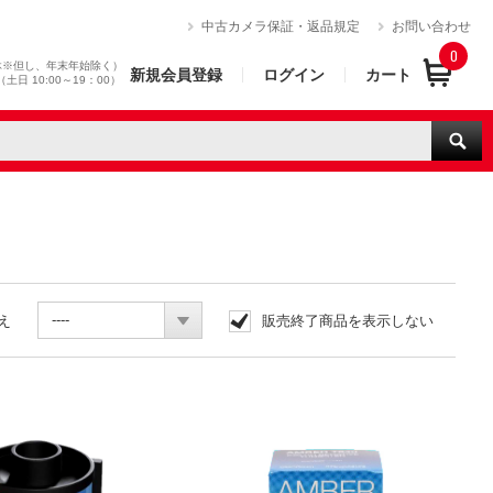
）
中古カメラ保証・返品規定
お問い合わせ
0
休※但し、年末年始除く）
新規会員登録
ログイン
カート
0（土日 10:00～19：00）
----
え
販売終了商品を表示しない