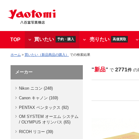
買いたい
売りたい
TOP
予約・購入
高価買取
ホーム
>
買いたい（新品商品の購入）
での検索結果
"
新品
"
2771
で
件
の
メーカー
Nikon ニコン (248)
Canon キャノン (169)
PENTAX ペンタックス (92)
OM SYSTEM オーエム システム
/ OLYMPUS オリンパス (65)
RICOH リコー (39)