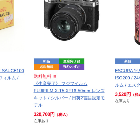
T SAUCE100
ESCURA
送料無料 !!!
フィルム /
ISO200 /
《生産完了》 フジフイルム
ルム / エス
FUJIFILM X-T5 XF16-50mm レンズ
3,520円
（税
キット / シルバー / 日英2言語設定モ
在庫あり
デル
328,700円
（税込）
在庫あり