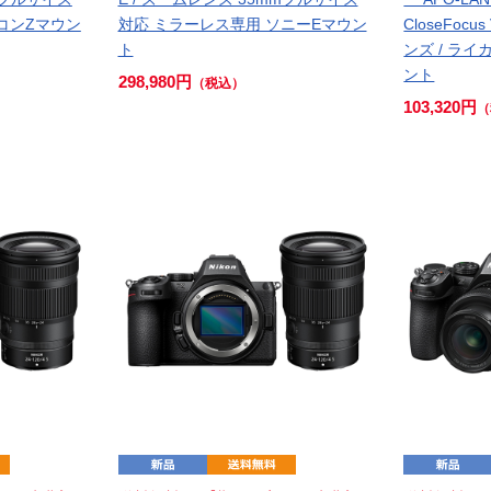
コンZマウン
対応 ミラーレス専用 ソニーEマウン
CloseFocu
ト
ンズ / ラ
ント
298,980円
（税込）
103,320円
（