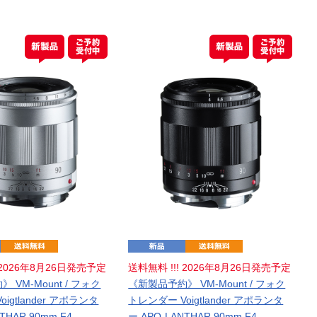
! 2026年8月26日発売予定
送料無料 !!! 2026年8月26日発売予定
 VM-Mount / フォク
《新製品予約》 VM-Mount / フォク
igtlander アポランタ
トレンダー Voigtlander アポランタ
THAR 90mm F4
ー APO-LANTHAR 90mm F4