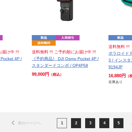
送料無料 !!!
届け中 !!!
送料無料 !!! ご予約順にお届け中 !!!
ポラロイド Pol
cket 4P /
《予約商品》 DJI Osmo Pocket 4P /
3 / インス
スタンダードコンボ / OP4P58
9194JP
99,000円
（税込）
16,880円
（
在庫あり
前のページへ
1
2
3
4
5