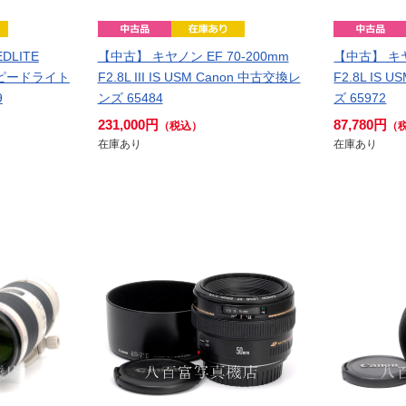
DLITE
【中古】 キヤノン EF 70-200mm
【中古】 キヤ
n スピードライト
F2.8L III IS USM Canon 中古交換レ
F2.8L IS
9
ンズ 65484
ズ 65972
231,000円
87,780円
（税込）
（
在庫あり
在庫あり