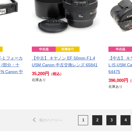
F-1 フォーカ
【中古】 キヤノン EF 50mm F1.4
【中古】 キヤノ
 (部分・十
USM Canon 中古交換レンズ 65841
L IS USM
 FN Canon 中
64475
35,200円
（税込）
在庫あり
396,000円
（
在庫あり
前のページへ
1
2
3
4