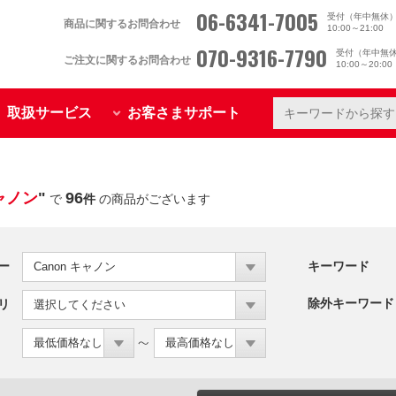
06-6341-7005
受付（年中無休
商品に関するお問合わせ
10:00～21:00
070-9316-7790
受付（年中無
ご注文に関するお問合わせ
10:00～20:0
取扱サービス
お客さまサポート
ャノン
"
96
で
件
の商品がございます
ー
キーワード
Canon キャノン
除外キーワード
リ
選択してください
最低価格なし
最高価格なし