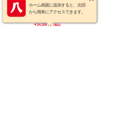
ホーム画面に追加すると、次回
【中古】 ニコン New ニッコ
から簡単にアクセスできます。
ール 35mm F2 Nikon Nikkor
中古交換レンズ 66284
￥24,200 円
（税込）
在庫あり
中古品
在庫あり
【中古】 ニコン Ai Nikkor
135mm F2 S Nikon / ニッコ
ール 中古交換レンズ 66799
￥74,800 円
（税込）
在庫あり
中古品
在庫あり
【中古】 ニコン Ai Nikkor
43-86mm F3.5 Nikon / ニッコ
ール 中古交換レンズ 64660
￥7,480 円
（税込）
在庫あり