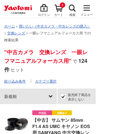
0
メニュー
ログイン
カート
検索
ホーム
>
買いたい（中古カメラ・中古レンズの購入）
>
交換レンズ
> 一眼レフマニュアルフォーカス用 での
検索結果
"中古カメラ 交換レンズ 一眼レ
フマニュアルフォーカス用"
124
で
件
ヒット
絞り込み条件
カテゴリ選択
販売終了商品を
新着順
表示しない
中古品
在庫あり
【中古】 サムヤン 85mm
F1.4 AS UMC キヤノン EOS
用 SAMYANG 中古交換レン