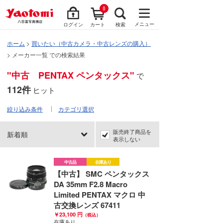
0
メニュー
ログイン
カート
検索
ホーム
>
買いたい（中古カメラ・中古レンズの購入）
> メーカー一覧 での検索結果
"中古 PENTAX ペンタックス"
で
112件
ヒット
絞り込み条件
カテゴリ選択
販売終了商品を
新着順
表示しない
中古品
在庫あり
【中古】 SMC ペンタックス
DA 35mm F2.8 Macro
Limited PENTAX マクロ 中
古交換レンズ 67411
￥23,100 円
（税込）
在庫あり