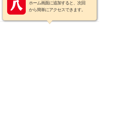
古交換レンズ 59809
ホーム画面に追加すると、次回
￥16,500 円
から簡単にアクセスできます。
（税込）
在庫あり
中古品
在庫あり
【中古】smc ペンタックス
PENTAX DA★ 50-135mm
F2.8 ED SDM IF PENTAX
29811
￥41,800 円
（税込）
在庫あり
中古品
在庫あり
【中古】 アサヒペンタック
ス SV ボディ ブラック
ASAHI PENTAX 中古フイル
ムカメラ 62215
￥60,500 円
（税込）
在庫あり