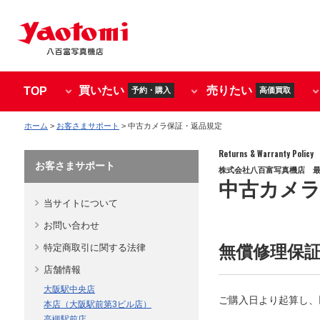
買いたい
売りたい
TOP
予約・購入
高価買取
ホーム
>
お客さまサポート
> 中古カメラ保証・返品規定
Returns & Warranty Policy
お客さまサポート
株式会社八百富写真機店 
中古カメラ
当サイトについて
お問い合わせ
特定商取引に関する法律
無償修理保
店舗情報
大阪駅中央店
ご購入日より起算し、
本店（大阪駅前第3ビル店）
高槻駅前店