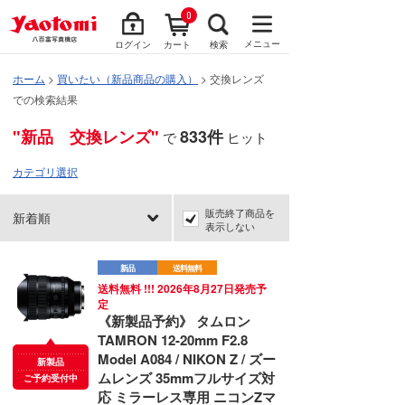
0
メニュー
ログイン
カート
検索
ホーム
>
買いたい（新品商品の購入）
> 交換レンズ
での検索結果
"新品 交換レンズ"
833件
で
ヒット
カテゴリ選択
販売終了商品を
新着順
表示しない
新品
送料無料
送料無料 !!! 2026年8月27日発売予
定
《新製品予約》 タムロン
TAMRON 12-20mm F2.8
Model A084 / NIKON Z / ズー
新製品
ムレンズ 35mmフルサイズ対
ご予約受付中
応 ミラーレス専用 ニコンZマ