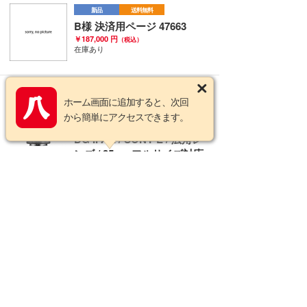
新品
送料無料
B様 決済用ページ 47663
￥187,000 円
（税込）
在庫あり
新品
送料無料
ホーム画面に追加すると、次回
送料無料 !!!
から簡単にアクセスできます。
シグマ Sigma 35mm F1.4
DG II Art / SONY-E / 広角レ
ンズ / 35mmフルサイズ対応
ミラーレス専用 / ソニーEマ
ウント / SIGMA
￥152,460 円
（税込）
在庫あり
新品
送料無料
送料無料 !!!
シグマ Sigma 35mm F1.4
DG II Art / LEICA-L / 広角レ
ンズ / 35mmフルサイズ対応