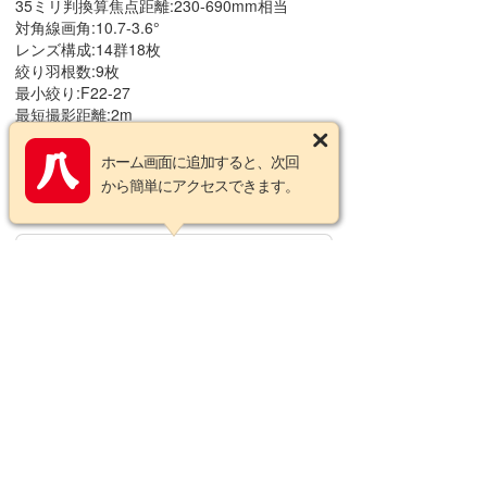
35ミリ判換算焦点距離:230-690mm相当
対角線画角:10.7-3.6°
レンズ構成:14群18枚
絞り羽根数:9枚
最小絞り:F22-27
最短撮影距離:2m
最大撮影倍率:0.22倍
フィルター径:86mm
ホーム画面に追加すると、次回
最大径×長さ:約95mm × 241.5mm
から簡単にアクセスできます。
質量(重さ):約2000g (フード付:約2130g)
この商品についてのお問い合わせ
営業カレンダー
2026年8月の定休日
日
月
火
水
木
金
土
1