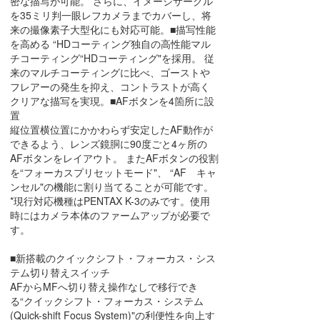
密な描写が可能。 さらに、イメージサークル
を35ミリ判一眼レフカメラまでカバーし、将
来の撮像素子大型化にも対応可能。■描写性能
を高める “HDコーティング独自の高性能マル
チコーティング“HDコーティング"を採用。 従
来のマルチコーティングに比べ、ゴーストや
フレアーの発生を抑え、コントラストが高く
クリアな描写を実現。■AFボタンを4箇所に設
置
縦位置横位置にかかわらず安定したAF動作が
できるよう、レンズ鏡胴に90度ごと4ヶ所の
AFボタンをレイアウト。 またAFボタンの役割
を“フォーカスプリセットモード"、 “AF キャ
ンセル"の機能に割り当てることが可能です。
*現行対応機種はPENTAX K-3のみです。使用
時にはカメラ本体のファームアップが必要で
す。
■新搭載のクイックシフト・フォーカス・シス
テム切り替えスイッチ
AFからMFへ切り替え操作なしで移行でき
る“クイックシフト・フォーカス・システム
(Quick-shift Focus System)"の利便性を向上す