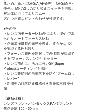
るため、新たにQFS/A(AF優先)、QFS/M(MF
優先)、MFの3つの切り替えスイッチを搭載。
被写体に応じてよりスムー
ズかつ正確なピント合わせが可能です。
■その他
・レンズ内モーター駆動AFにより、静かで滑
らかなオートフォーカス駆動
・点光源撮影時の光芒を抑え、柔らかなボケ
を実現する円形絞り
・フォーカス範囲を制限してAF時間が短縮で
きる“フォーカスレンジリミッター
・レンズ前面に、汚れに強いSP(Super
Protect)コーティングを採用
・レンズ鏡筒部の自重落下を防ぐ“ズームロッ
クレバー"
・新開発の脱落防止機構付き着脱式三脚座付
属
【商品仕様】
レンズマウント:ペンタックスKAF3マウント
焦点距離:150-450mm