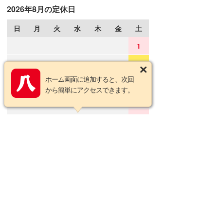
2026年8月の定休日
日
月
火
水
木
金
土
1
2
3
4
5
6
7
8
ホーム画面に追加すると、次回
9
10
11
12
13
14
15
から簡単にアクセスできます。
16
17
18
19
20
21
22
23
24
25
26
27
28
29
30
31
2026年9月の定休日
日
月
火
水
木
金
土
1
2
3
4
5
6
7
8
9
10
11
12