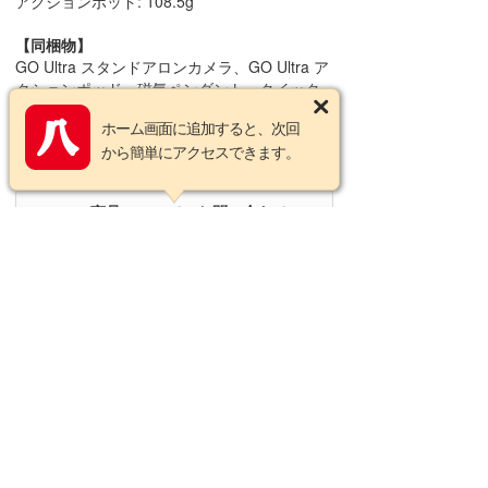
アクションポッド: 108.5g
【同梱物】
GO Ultra スタンドアロンカメラ、GO Ultra ア
クションポッド、磁気ペンダント、クイック
リリース安全コード、マグネット式簡易クリ
ホーム画面に追加すると、次回
ップ、ミニ2-in-1三脚2.0、クイックリリース
から簡単にアクセスできます。
マウント、ピボットスタンド
この商品についてのお問い合わせ
営業カレンダー
2026年8月の定休日
日
月
火
水
木
金
土
1
2
3
4
5
6
7
8