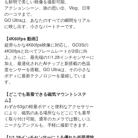
も鮮明で美しい映像を撮影可能。
アクションシーン、旅の思い出、Vlog、日常
の一コマまで。
GO Ultraは、あなたのすべての瞬間をリアル
に映し出す、小さなパートナーです。
【4K60fps 動画】
超滑らかな4K60fps映像に対応し、GO3Sの
4K30fpsと比べてフレームレートが2倍に向
上。さらに、最先端の1/1.28インチセンサーに
加え、最適化されたAIチップと新搭載の色温
度センサーを搭載。GO Ultraは、その小さな
ボディに最新テクノロジーを凝縮していま
す。
【どこでも装着できる磁気マウントシステ
ム】
わずか53gの軽量ボディと便利なアクセサリー
により、磁気のある場所ならどこにでも素早
く取り付け可能。通常のカメラでは難しいユ
ニークなアングルも、手軽に撮影できます。
【1/1.28インチセンサーによる優れた低照度性