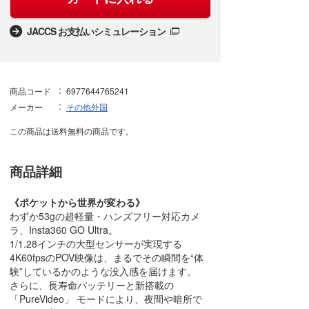
JACCS お支払いシミュレーション
商品コード
6977644765241
メーカー
その他外国
この商品は送料無料の商品です。
商品詳細
《ポケットから世界が変わる》
わずか53gの超軽量・ハンズフリー対応カメ
ラ、Insta360 GO Ultra。
1/1.28インチの大型センサーが実現する
4K60fpsのPOV映像は、まるでその瞬間を“体
験”しているかのような没入感を届けます。
さらに、長寿命バッテリーと新搭載の
「PureVideo」 モードにより、夜間や暗所で