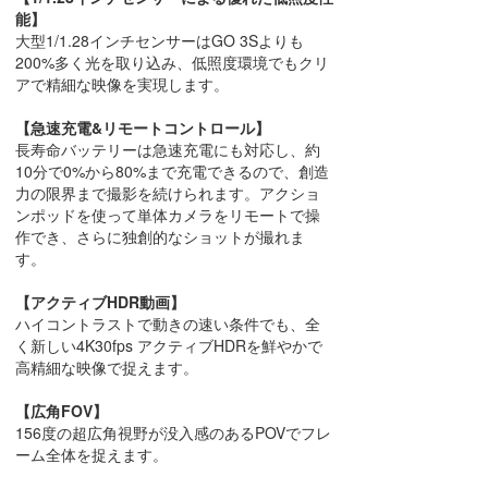
能】
大型1/1.28インチセンサーはGO 3Sよりも
200%多く光を取り込み、低照度環境でもクリ
アで精細な映像を実現します。
【急速充電&リモートコントロール】
長寿命バッテリーは急速充電にも対応し、約
10分で0%から80%まで充電できるので、創造
力の限界まで撮影を続けられます。アクショ
ンポッドを使って単体カメラをリモートで操
作でき、さらに独創的なショットが撮れま
す。
【アクティブHDR動画】
ハイコントラストで動きの速い条件でも、全
く新しい4K30fps アクティブHDRを鮮やかで
高精細な映像で捉えます。
【広角FOV】
156度の超広角視野が没入感のあるPOVでフレ
ーム全体を捉えます。