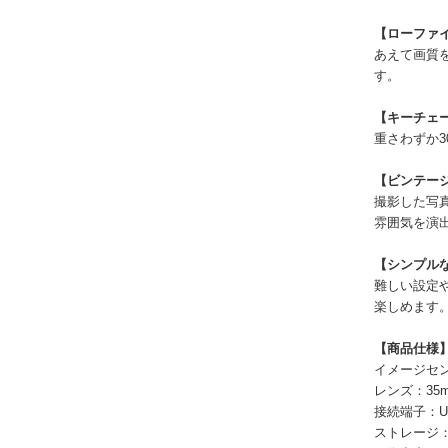
【ローファ
あえて画質
す。
【キーチェ
重さわずか
【ビンテー
撮影した写
雰囲気を演
【シンプル
難しい設定
楽しめます
【商品仕様
イメージセン
レンズ：35mm
接続端子：US
ストレージ：m