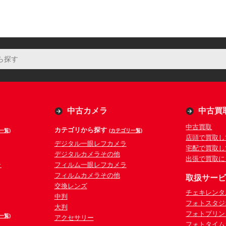
中古カメラ
中古買
中古買取
カテゴリから探す
一覧)
(カテゴリ一覧)
店頭で買取し
デジタル一眼レフカメラ
宅配で買取し
デジタルカメラその他
出張で買取に
ラ
フィルム一眼レフカメラ
フィルムカメラその他
取扱サー
交換レンズ
チェキレンタ
中判
フォトスタジ
大判
フォトプリン
一覧)
アクセサリー
フォトタイム