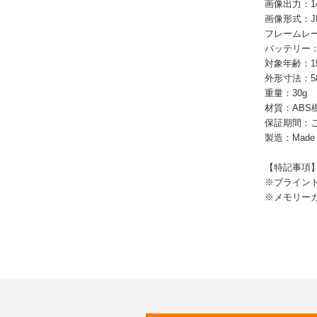
画像出力：14
画像形式：J
フレームレート
バッテリー：充
対象年齢：1
外形寸法：5
重量：30g
材質：ABS
保証期間：ご
製造：Made i
【特記事項
※ブライン
※メモリー