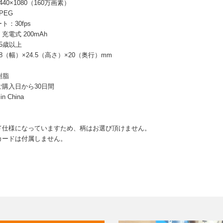
40×1080（160万画素）
PEG
：30fps
電式 200mAh
5歳以上
8（幅）×24.5（高さ）×20（奥行）mm
樹脂
購入日から30日間
n China
】
ド仕様になっていますため、柄はお選び頂けません。
カードは付属しません。