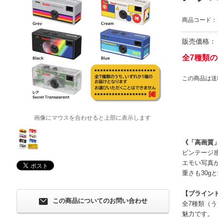
商品コード：
販売価格：
全7種類
この商品は送
画像にマウスを合わせると上部に表示します
《「高画質
ビンテージ
エモい写真
重さも30
【ブライン
この商品についてのお問い合わせ
全7種類（
魅力です。