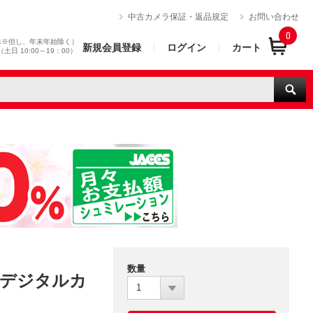
）
中古カメラ保証・返品規定
お問い合わせ
0
休※但し、年末年始除く）
新規会員登録
ログイン
カート
0（土日 10:00～19：00）
数量
クトデジタルカ
1