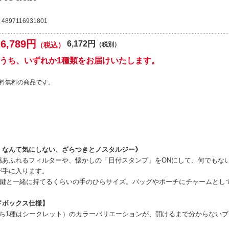
4897116931801
6,789円
6,172円
（税込）
（税別）
のうち、いずれか1種類をお届けいたします。
料無料の商品です。
」なんて気にしない、ざらつきとノスタルジー》
感あふれるフィルターや、懐かしの「日付スタンプ」をONにして、何でもな
が手に入ります。
gと鍵と一緒に持てるくらいの手のひらサイズ。バッグやポーチにチャームとし
ドボックス仕様】
うち1種はシークレット）のカラーバリエーションが、開けるまで分からない