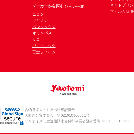
ネットプリン
メーカーから探す
(メーカー一覧)
フィルム特徴
ニコン
キヤノン
ペンタックス
オリンパス
リコー
パナソニック
富士フィルム
古物営業ＵＲＬ届出許可証番号
大阪府公安委員会 第621010800311号
インボイス制度適格請求書発行事業者登録番号 T2120001071365