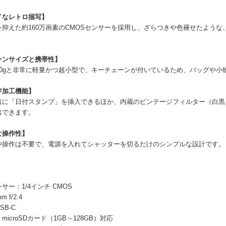
イなレトロ描写】
を抑えた約160万画素のCMOSセンサーを採用し、ざらつきや色褪せたよう
ーンサイズと携帯性】
30gと非常に軽量かつ超小型で、キーチェーンが付いているため、バッグや
ジ加工機能】
真に「日付スタンプ」を挿入できるほか、内蔵のビンテージフィルター（白黒、
出できます。
な操作性】
や操作は不要で、電源を入れてシャッターを切るだけのシンプルな設計です。
。
】
サー：1/4インチ CMOS
 f/2.4
B-C
icroSDカード（1GB～128GB）対応