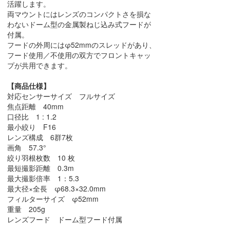
活躍します。
両マウントにはレンズのコンパクトさを損な
わないドーム型の金属製ねじ込み式フードが
付属。
フードの外周にはφ52mmのスレッドがあり、
フード使用／不使用の双方でフロントキャッ
プが共用できます。
【商品仕様】
対応センサーサイズ フルサイズ
焦点距離 40mm
口径比 1 : 1.2
最小絞り F16
レンズ構成 6群7枚
画角 57.3°
絞り羽根枚数 10 枚
最短撮影距離 0.3m
最大撮影倍率 1：5.3
最大径×全長 φ68.3×32.0mm
フィルターサイズ φ52mm
重量 205g
レンズフード ドーム型フード付属