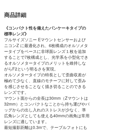
商品詳細
《コンパクト性を備えたパンケーキタイプの
標準レンズ》
フルサイズソニー Eマウントセンサーおよび
ニコンZ に最適化され、6枚構成のオルソメタ
ータイプをベースに非球面レンズ１枚を追加
することで7枚構成とし、光学系を小型化でき
るオルソメタータイプのメリットを維持しな
がらF2という明るさを実現。
オルソメタータイプの特長として歪曲収差が
極めて少なく、直線のモチーフに対して歪み
を感じさせることなく描き切ることのできる
レンズです。
マウント面からの全長は30mm（Zマウントは
32mm）とコンパクトなことから持ち運びやバ
ッグからの出し入れのストレスが少なく、準
広角レンズとしても使える40mmの画角は常用
レンズに適しています。
最短撮影距離は0.3mで、テーブルフォトにも