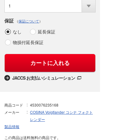
1
保証
（
保証について
）
なし
延長保証
物損付延長保証
カートに入れる
JACCS お支払いシミュレーション
商品コード
4530076235168
メーカー
COSINA Voigtlander コシナ フォクト
レンダー
製品情報
この商品は送料無料の商品です。