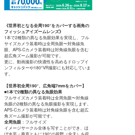
《世界初となる全周190°をカバーする画角の
フィッシュアイズームレンズ》
1本で2種類の異なる魚眼効果を実現し、フル
サイズカメラ装着時は全周魚眼〜対角線魚
眼、APS-Cカメラ装着時は対角線魚眼を含む
超広角ズーム撮影が可能です。
更に、動画撮影の快適性を高めるドロップイ
ンフィルターや180°VR撮影にも対応していま
す。
【世界初全周190°、広角端7mmをカバー】
■1本で2種類の異なる魚眼効果
フルサイズカメラ装着時は全周魚眼〜対角線
魚眼の2種類の異なる魚眼撮影を実現します。
APS-Cカメラ装着時は対角線魚眼を含む超広
角ズーム撮影が可能です。
全周魚眼
：フルサイズ
イメージサークル全体を写すことができ、ほ
ぼ水平・垂直ともに190°の視野（全天）を収