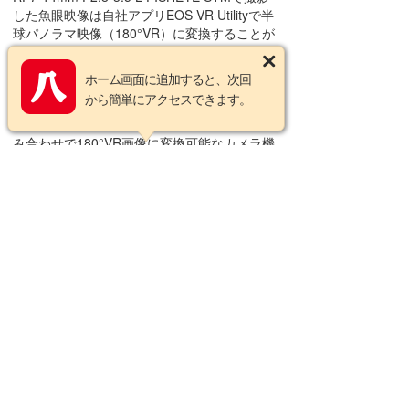
した魚眼映像は自社アプリEOS VR Utilityで半
球パノラマ映像（180°VR）に変換することが
でき、ヘッドマウントディスプレイやPCでの
VR映像視聴が可能。VR映像制作ユーザーの
ホーム画面に追加すると、次回
「高画質な180°VR映像を必要とするユースケ
から簡単にアクセスできます。
ース」に対応します。
※RF7-14mm F2.8-3.5 L FISHEYE STMとの組
み合わせで180°VR画像に変換可能なカメラ機
種はEOS R5／R5 Mark II／R5 C／R6 Mark II
／R6 Mark IIIの5機種になります。
※RF7-14mm F2.8-3.5 L FISHEYE STM対応：
Ver1.9〜 広角端で撮影できる180°画像がか
けることなく全周魚眼映像に対応
【商品仕様】
画角（水平・垂直・対角線）：190°〜
149°45′・190°〜99°50′・190°〜180°
レンズ構成：11群16枚
絞り羽根枚数：9枚
最小絞り：22（7mm時）、29（14mm時）※1
／3 段表示時
最短撮影距離：0.15m（7-14mmAF時）