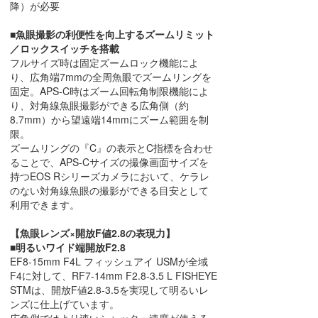
降）が必要
■魚眼撮影の利便性を向上するズームリミット
／ロックスイッチを搭載
フルサイズ時は固定ズームロック機能によ
り、広角端7mmの全周魚眼でズームリングを
固定。APS-C時はズーム回転角制限機能によ
り、対角線魚眼撮影ができる広角側（約
8.7mm）から望遠端14mmにズーム範囲を制
限。
ズームリングの『C』の表示とC指標を合わせ
ることで、APS-Cサイズの撮像画面サイズを
持つEOS Rシリーズカメラにおいて、ケラレ
のない対角線魚眼の撮影ができる目安として
利用できます。
【魚眼レンズ×開放F値2.8の表現力】
■明るいワイド端開放F2.8
EF8-15mm F4L フィッシュアイ USMが全域
F4に対して、RF7-14mm F2.8-3.5 L FISHEYE
STMは、開放F値2.8-3.5を実現して明るいレ
ンズに仕上げています。