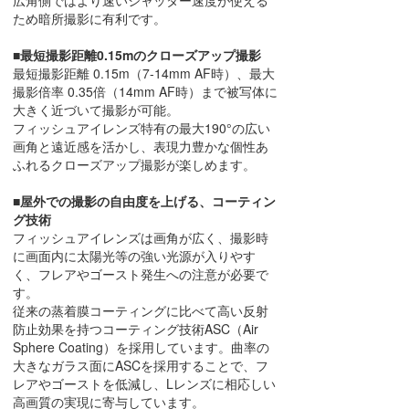
広角側ではより速いシャッター速度が使える
ため暗所撮影に有利です。
■最短撮影距離0.15mのクローズアップ撮影
最短撮影距離 0.15m（7-14mm AF時）、最大
撮影倍率 0.35倍（14mm AF時）まで被写体に
大きく近づいて撮影が可能。
フィッシュアイレンズ特有の最大190°の広い
画角と遠近感を活かし、表現力豊かな個性あ
ふれるクローズアップ撮影が楽しめます。
■屋外での撮影の自由度を上げる、コーティン
グ技術
フィッシュアイレンズは画角が広く、撮影時
に画面内に太陽光等の強い光源が入りやす
く、フレアやゴースト発生への注意が必要で
す。
従来の蒸着膜コーティングに比べて高い反射
防止効果を持つコーティング技術ASC（Air
Sphere Coating）を採用しています。曲率の
大きなガラス面にASCを採用することで、フ
レアやゴーストを低減し、Lレンズに相応しい
高画質の実現に寄与しています。