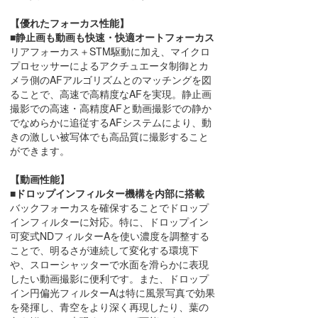
【優れたフォーカス性能】
■静止画も動画も快速・快適オートフォーカス
リアフォーカス＋STM駆動に加え、マイクロ
プロセッサーによるアクチュエータ制御とカ
メラ側のAFアルゴリズムとのマッチングを図
ることで、高速で高精度なAFを実現。静止画
撮影での高速・高精度AFと動画撮影での静か
でなめらかに追従するAFシステムにより、動
きの激しい被写体でも高品質に撮影すること
ができます。
【動画性能】
■ドロップインフィルター機構を内部に搭載
バックフォーカスを確保することでドロップ
インフィルターに対応。特に、ドロップイン
可変式NDフィルターAを使い濃度を調整する
ことで、明るさが連続して変化する環境下
や、スローシャッターで水面を滑らかに表現
したい動画撮影に便利です。また、ドロップ
イン円偏光フィルターAは特に風景写真で効果
を発揮し、青空をより深く再現したり、葉の