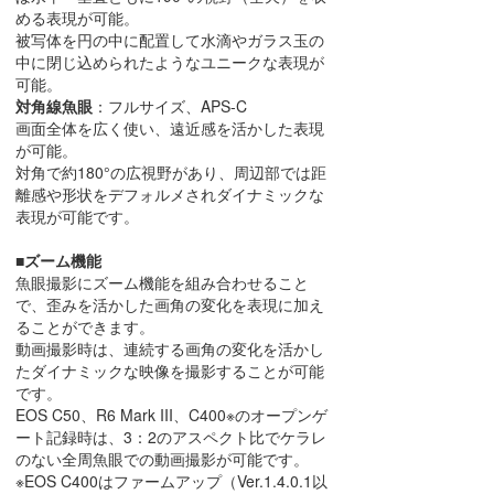
める表現が可能。
被写体を円の中に配置して水滴やガラス玉の
中に閉じ込められたようなユニークな表現が
可能。
対角線魚眼
：フルサイズ、APS-C
画面全体を広く使い、遠近感を活かした表現
が可能。
対角で約180°の広視野があり、周辺部では距
離感や形状をデフォルメされダイナミックな
表現が可能です。
■ズーム機能
魚眼撮影にズーム機能を組み合わせること
で、歪みを活かした画角の変化を表現に加え
ることができます。
動画撮影時は、連続する画角の変化を活かし
たダイナミックな映像を撮影することが可能
です。
EOS C50、R6 Mark III、C400※のオープンゲ
ート記録時は、3：2のアスペクト比でケラレ
のない全周魚眼での動画撮影が可能です。
※EOS C400はファームアップ（Ver.1.4.0.1以