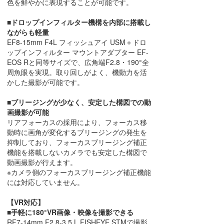
色を鮮やかに表現することが可能です。
■ドロップインフィルター機構を内部に搭載し
ながらも軽量
EF8-15mm F4L フィッシュアイ USM＋ドロ
ップインフィルター マウントアダプター EF-
EOS Rと同等サイズで、広角端F2.8・190°全
周魚眼を実現。取り回しがよく、機動力を活
かした撮影が可能です。
■ブリージングが少なく、安定した構図での動
画撮影が可能
リアフォーカスの採用により、フォーカス移
動時に画角が変化するブリージングの発生を
抑制しており、フォーカスブリージング補正
機能を搭載しないカメラでも安定した構図で
動画撮影が行えます。
※カメラ側のフォーカスブリージング補正機能
には対応していません。
【VR対応】
■手軽に180°VR画像・映像を撮影できる
RF7-14mm F2.8-3.5 L FISHEYE STMで撮影