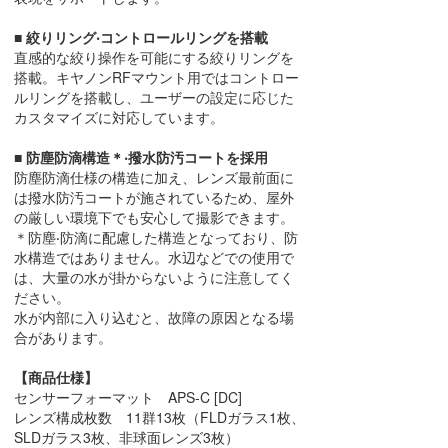
■ 絞りリング‧コントロールリングを搭載
直感的な絞り操作を可能にする絞りリングを
搭載。キヤノンRFマウント⽤ではコントロー
ルリングを搭載し、ユーザーの設定に応じた
カスタマイズに対応しています。
■ 防塵防滴構造＊‧撥⽔防汚コートを採⽤
防塵防滴仕様の構造に加え、レンズ最前⾯に
は撥⽔防汚コートが施されているため、屋外
の厳しい環境下でも安⼼して撮影できます。
＊防塵‧防滴に配慮した構造となっており、防
⽔構造ではありません。⽔辺などでの使⽤で
は、⼤量の⽔が掛からないように注意してく
ださい。
⽔が内部に⼊り込むと、故障の原因となる場
合があります。
【商品仕様】
センサーフォーマット APS-C [DC]
レンズ構成枚数 11群13枚（FLDガラス1枚、
SLDガラス3枚、非球面レンズ3枚）