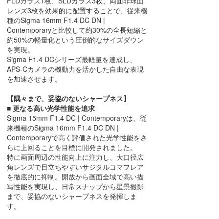
FLDガラス1枚、SLDガラス3枚、両⾯⾮球⾯
レンズ3枚を効果的に配置することで、従来機
種のSigma 16mm F1.4 DC DN |
Contemporaryと⽐較して約30%の全⻑短縮と
約50%の軽量化という圧倒的なサイズダウン
を実現。
Sigma F1.4 DCシリーズ最軽量を達成し、
APS-Cカメラの機動⼒を活かした⾃由な表現
を加速させます。
【隅々まで、妥協のないシャープネス】
■ 更なる⾼い光学性能を追求
Sigma 15mm F1.4 DC | Contemporaryは、従
来機種のSigma 16mm F1.4 DC DN |
Contemporaryで⾼く評価された光学性能をさ
らに上回ることを⽬標に開発されました。
特に画⾯周辺の性能向上に注⼒し、⼤⼝径広
⾓レンズで⽬⽴ちやすいサジタルコマフレア
を徹底的に抑制。開放から画⾯全域で⾼い描
写性能を実現し、⽇常スナップから星景撮影
まで、妥協のないシャープネスを発揮しま
す。