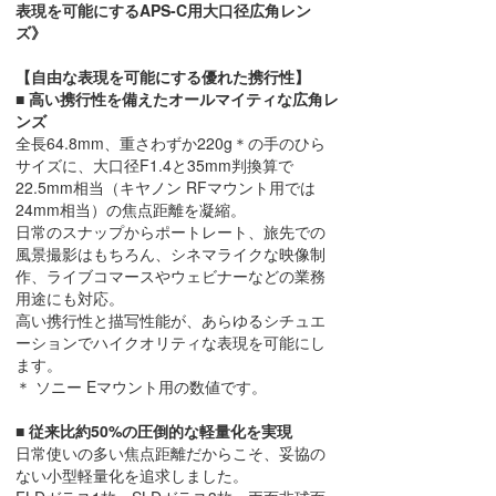
表現を可能にするAPS-C⽤⼤⼝径広⾓レン
ズ》
【⾃由な表現を可能にする優れた携⾏性】
■ ⾼い携⾏性を備えたオールマイティな広⾓レ
ンズ
全⻑64.8mm、重さわずか220g＊の⼿のひら
サイズに、⼤⼝径F1.4と35mm判換算で
22.5mm相当（キヤノン RFマウント⽤では
24mm相当）の焦点距離を凝縮。
⽇常のスナップからポートレート、旅先での
⾵景撮影はもちろん、シネマライクな映像制
作、ライブコマースやウェビナーなどの業務
⽤途にも対応。
⾼い携⾏性と描写性能が、あらゆるシチュエ
ーションでハイクオリティな表現を可能にし
ます。
＊ ソニー Eマウント⽤の数値です。
■ 従来⽐約50%の圧倒的な軽量化を実現
⽇常使いの多い焦点距離だからこそ、妥協の
ない⼩型軽量化を追求しました。