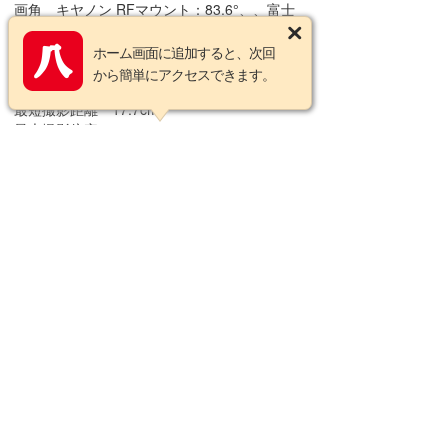
画角 キヤノン RFマウント：83.6°、、富士
フイルム Xマウント：86.9°、ソニー Eマウン
ト：86.9°
ホーム画面に追加すると、次回
絞り羽根枚数 9枚 (円形絞り)
から簡単にアクセスできます。
最小絞り F16
最短撮影距離 17.7cm
最大撮影倍率 1:7.9
フィルターサイズ φ58mm
最大径 × 長さ キヤノン RFマウント:
φ69.0mm x 62.8mm、富士フイルム Xマウン
ト: φ64.0mm x 65.1mm、ソニー Eマウント:
φ64.0mm x 64.8mm
※長さはレンズ先端からマウント面までの距離
です。
質量 キヤノン RFマウント: 240g、富士フイ
ルム Xマウント: 225g、ソニー Eマウント:
220g
【付属品】
ポーチ、レンズフード(LH612-01)、フロント
キャップ(LCF-58 IV)、リアキャップ(LCR III)