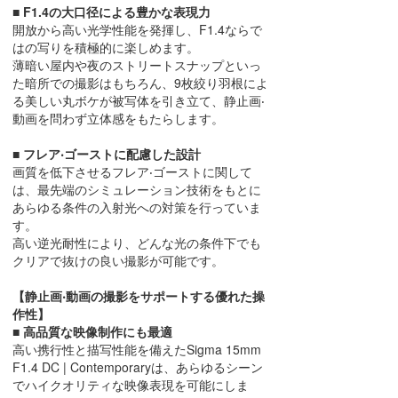
■ F1.4の⼤⼝径による豊かな表現⼒
開放から⾼い光学性能を発揮し、F1.4ならで
はの写りを積極的に楽しめます。
薄暗い屋内や夜のストリートスナップといっ
た暗所での撮影はもちろん、9枚絞り⽻根によ
る美しい丸ボケが被写体を引き⽴て、静⽌画‧
動画を問わず⽴体感をもたらします。
■ フレア‧ゴーストに配慮した設計
画質を低下させるフレア‧ゴーストに関して
は、最先端のシミュレーション技術をもとに
あらゆる条件の⼊射光への対策を⾏っていま
す。
⾼い逆光耐性により、どんな光の条件下でも
クリアで抜けの良い撮影が可能です。
【静⽌画‧動画の撮影をサポートする優れた操
作性】
■ ⾼品質な映像制作にも最適
⾼い携⾏性と描写性能を備えたSigma 15mm
F1.4 DC | Contemporaryは、あらゆるシーン
でハイクオリティな映像表現を可能にしま