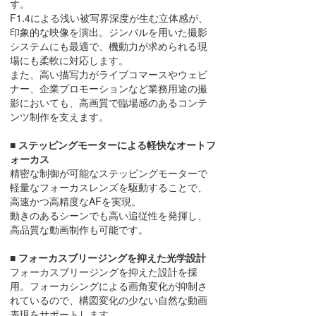
す。
F1.4による浅い被写界深度が⽣む⽴体感が、
印象的な映像を演出。ジンバルを⽤いた撮影
システムにも最適で、機動⼒が求められる現
場にも柔軟に対応します。
また、⾼い描写⼒がライブコマースやウェビ
ナー、企業プロモーションなど業務⽤途の撮
影においても、⾼画質で臨場感のあるコンテ
ンツ制作を⽀えます。
■ ステッピングモーターによる軽快なオートフ
ォーカス
精密な制御が可能なステッピングモーターで
軽量なフォーカスレンズを駆動することで、
⾼速かつ⾼精度なAFを実現。
動きのあるシーンでも⾼い追従性を発揮し、
⾼品質な動画制作も可能です。
■ フォーカスブリージングを抑えた光学設計
フォーカスブリージングを抑えた設計を採
⽤。フォーカシングによる画⾓変化が抑制さ
れているので、構図変化の少ない⾃然な動画
表現をサポートします。