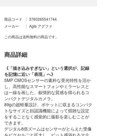
商品コード
3760265541744
メーカー
Agfa アグファ
この商品は送料無料の商品です。
商品詳細
《「描き込みすぎない」という選択が、記録
を記憶に近い「表現」へ》
5MP CMOSセンサーの素朴な受光特性を活か
し、高性能なスマートフォンやミラーレスと
は一線を画した、叙情的な質感を得られるコ
ンパクトデジタルカメラ。
89gの超軽量設計、ポケットに収まるコンパク
トなサイズと顔認識機能によって煩雑な設定
をすることなく感覚的に撮影を楽しむことが
できます。
デジタル8倍ズームはセンサーがとらえた受像
をピクセルごと拡大し、ビット感溢れるマテ