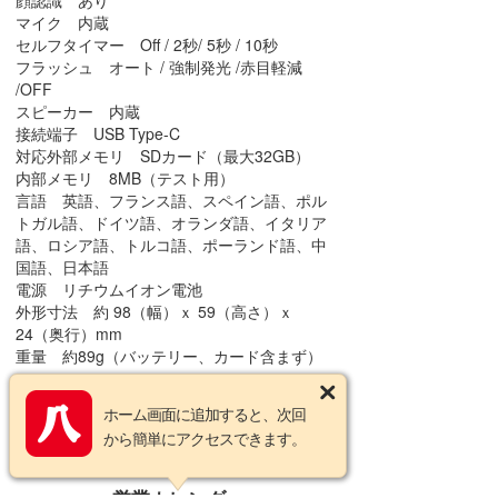
顔認識 あり
マイク 内蔵
セルフタイマー Off / 2秒/ 5秒 / 10秒
フラッシュ オート / 強制発光 /赤目軽減
/OFF
スピーカー 内蔵
接続端子 USB Type-C
対応外部メモリ SDカード（最大32GB）
内部メモリ 8MB（テスト用）
言語 英語、フランス語、スペイン語、ポル
トガル語、ドイツ語、オランダ語、イタリア
語、ロシア語、トルコ語、ポーランド語、中
国語、日本語
電源 リチウムイオン電池
外形寸法 約 98（幅）ｘ 59（高さ）ｘ
24（奥行）mm
重量 約89g（バッテリー、カード含まず）
ホーム画面に追加すると、次回
この商品についてのお問い合わせ
から簡単にアクセスできます。