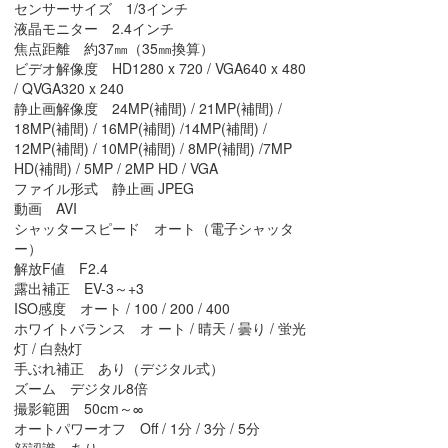
センサーサイズ 1/3インチ
液晶モニター 2.4インチ
焦点距離 約37㎜（35㎜換算）
ビデオ解像度 HD1280 x 720 / VGA640 x 480
/ QVGA320 x 240
静止画解像度 24MP(補間) / 21MP(補間) /
18MP(補間) / 16MP(補間) /14MP(補間) /
12MP(補間) / 10MP(補間) / 8MP(補間) /7MP
HD(補間) / 5MP / 2MP HD / VGA
ファイル形式 静止画 JPEG
動画 AVI
シャッタースピード オート（電子シャッタ
ー）
解放F値 F2.4
露出補正 EV-3～+3
ISO感度 オート / 100 / 200 / 400
ホワイトバランス オ ート / 晴天 / 曇り / 蛍光
灯 / 白熱灯
手ぶれ補正 あり（デジタル式）
ズーム デジタル8倍
撮影範囲 50cm～∞
オートパワーオフ Off / 1分 / 3分 / 5分