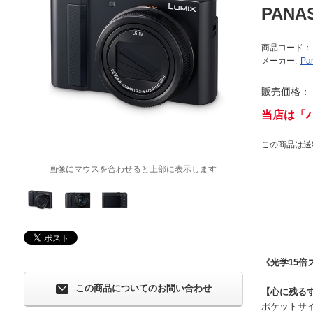
PANA
商品コード：
メーカー:
Pa
販売価格：
当店は「
この商品は送
画像にマウスを合わせると上部に表示します
《光学15倍
この商品についてのお問い合わせ
【心に残る
ポケットサイ