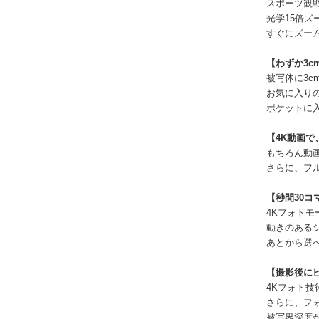
スポーツ観
光学15倍ズ
すぐにズー
【わずか3
被写体に3
お気に入り
ポケットに
【4K動画
もちろん動画
さらに、フ
【秒間30コ
4Kフォトモ
動きのある
あとから選
【撮影後に
4Kフォト
さらに、フ
被写界深度