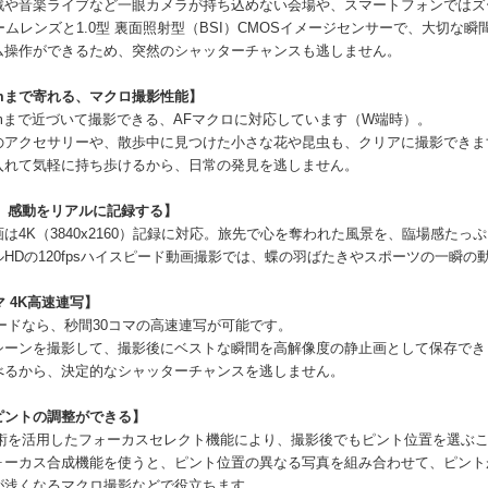
戦や音楽ライブなど一眼カメラが持ち込めない会場や、スマートフォンではズ
ームレンズと1.0型 裏面照射型（BSI）CMOSイメージセンサーで、大切
ム操作ができるため、突然のシャッターチャンスも逃しません。
cmまで寄れる、マクロ撮影性能】
cmまで近づいて撮影できる、AFマクロに対応しています（W端時）。
のアクセサリーや、散歩中に見つけた小さな花や昆虫も、クリアに撮影できま
入れて気軽に持ち歩けるから、日常の発見を逃しません。
で、感動をリアルに記録する】
は4K（3840x2160）記録に対応。旅先で心を奪われた風景を、臨場感たっ
ルHDの120fpsハイスピード動画撮影では、蝶の羽ばたきやスポーツの一瞬
マ 4K高速連写】
ードなら、秒間30コマの高速連写が可能です。
シーンを撮影して、撮影後にベストな瞬間を高解像度の静止画として保存でき
べるから、決定的なシャッターチャンスを逃しません。
ピントの調整ができる】
技術を活用したフォーカスセレクト機能により、撮影後でもピント位置を選ぶ
ォーカス合成機能を使うと、ピント位置の異なる写真を組み合わせて、ピント
が浅くなるマクロ撮影などで役立ちます。