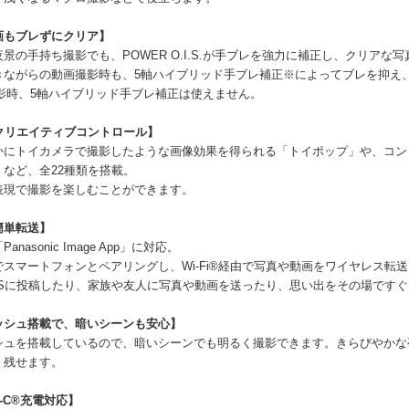
画もブレずにクリア】
景の手持ち撮影でも、POWER O.I.S.が手ブレを強力に補正し、クリアな
きながらの動画撮影時も、5軸ハイブリッド手ブレ補正※によってブレを抑え
撮影時、5軸ハイブリッド手ブレ補正は使えません。
のクリエイティブコントロール】
かにトイカメラで撮影したような画像効果を得られる「トイポップ」や、コン
など、全22種類を搭載。
表現で撮影を楽しむことができます。
簡単転送】
nasonic Image App」に対応。
oth®でスマートフォンとペアリングし、Wi-Fi®経由で写真や動画をワイヤレス転
NSに投稿したり、家族や友人に写真や動画を送ったり、思い出をその場です
ッシュ搭載で、暗いシーンも安心】
シュを搭載しているので、暗いシーンでも明るく撮影できます。きらびやかな
く残せます。
pe-C®充電対応】