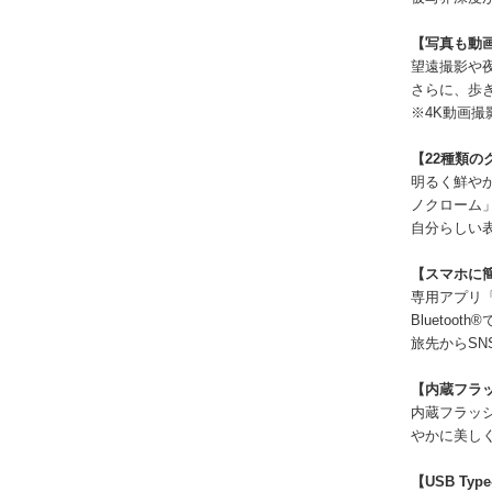
【写真も動
望遠撮影や夜
さらに、歩
※4K動画
【22種類
明るく鮮や
ノクローム」
自分らしい
【スマホに
専用アプリ「Pa
Blueto
旅先からS
【内蔵フラ
内蔵フラッ
やかに美し
【USB Ty