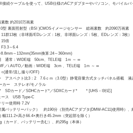
pe-C®接続ケーブルを使って、USB仕様のACアダプターやパソコン、モバ
】
素数 約2010万画素
.0型 裏面照射型（BSI )CMOSイメージセンサー 総画素数 約2090万画
11群13枚（非球面/EDレンズ：1枚、非球面レンズ：5枚、EDレンズ：3枚）
15倍
3.3～6.4
.8mm～132mm(35mm換算:24～360mm)
通常：WIDE端 50cm、TELE端 1ｍ ～ ∞
F／i.AUTO／動画：WIDE端 3cm 、TELE端 1ｍ ～ ∞
(通常/流し撮り/OFF)
 アスペクト比3：2 7.6ｃｍ（3.0型）静電容量方式タッチパネル搭載 
ーカー ステレオ/モノラル
 SDカード／SDHCカード*／SDXCカード* * [UHS－I対応]
ス USB Type-C
リー使用時 7.2V
属バッテリーパック） 約190分（別売ACアダプタ(DMW-AC11)使用時）、約
幅111.2×高さ66.4×奥行き45.2mm（突起部を除く）
7g（カード、バッテリー含む）、約295g（本体）