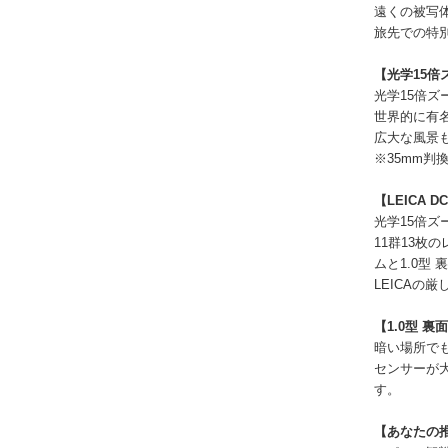
遠くの被写
旅先での特
【光学15
光学15倍
世界的に有名
広大な風景
※35mm判換
【LEICA 
光学15倍ズー
11群13枚
ムと1.0型
LEICA
【1.0型 
暗い場所でも
センサーが
す。
【あなたの