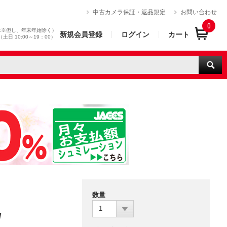
）
中古カメラ保証・返品規定
お問い合わせ
0
休※但し、年末年始除く）
新規会員登録
ログイン
カート
0（土日 10:00～19：00）
数量
1
/