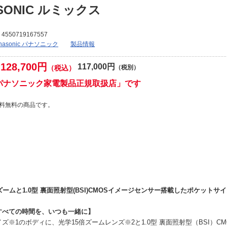
SONIC ルミックス
4550719167557
nasonic パナソニック
製品情報
128,700円
117,000円
（税込）
（税別）
パナソニック家電製品正規取扱店」です
料無料の商品です。
ズームと1.0型 裏面照射型(BSI)CMOSイメージセンサー搭載したポケット
すべての時間を、いつも一緒に】
ズ※1のボディに、光学15倍ズームレンズ※2と1.0型 裏面照射型（BSI）C