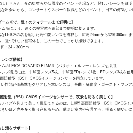
体はもちろん、夜の街並みや低照度のイベント会場など、難しいシーンを鮮明
別な出会いから、コンサートやスポーツ観戦などのイベント、日常の何気ない
倍ズーム※で、遠くのディテールまで鮮明に】
ズーム※により、遠くの被写体も細部まで鮮明に捉えます。
なLEICAの名を冠した高性能レンズを搭載し、広角24mmから望遠360m
も、近づけない被写体も、この一台でしっかり撮影できます。
算：24～360mm
DC レンズ搭載】
ムのLEICA DC VARIO-ELMAR（バリオ・エルマー）レンズを採用。
のレンズ構成には、非球面レンズ5枚、非球面EDレンズ1枚、EDレンズ3枚を
 裏面照射型（BSI）CMOSイメージセンサーを両立しています。
の厳しい性能評価基準をクリアした本レンズは、歪曲・解像度・ゴースト・フレ
裏面照射型（BSI）CMOSイメージセンサーで、夜景も明るく美しく】
ノイズを抑えて美しく撮影できるのは、1.0型 裏面照射型（BSI）CMOS
大きいほど光を多く取り込めるため、薄暗い室内や夜景でも、明るく鮮やかに、
推し活をサポート】