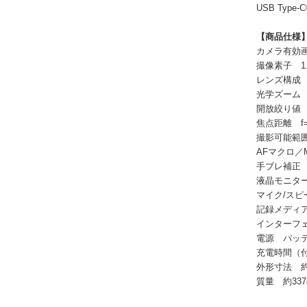
USB Ty
【商品仕様
カメラ有効画
撮像素子 1
レンズ構成 
光学ズーム 
開放絞り値 F
焦点距離 f=8
撮影可能範囲 
AFマクロ／M
手ブレ補正 ○
液晶モニター
マイク/スピ
記録メディア
インターフェー
電源 バッテ
充電時間（付
外形寸法 約 
質量 約33