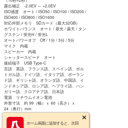
（10秒+2秒）
露出補正 -2.0EV ～ +2.0EV
ISO感度 オート / ISO50 / ISO100 / ISO200 /
ISO400 / ISO800 / ISO1600
対応外部メモリ SDカード（最大32GB）
ホワイトバランス オート / 昼光 / 曇天 / タン
グステン / 蛍光H / 蛍光L
オートパワーオフ Off / 1分 / 3分 / 5分
マイク 内蔵
スピーカー 内蔵
シャッタースピード オート
接続端子 USB Type-C
言語 英語、フランス語、スペイン語、ポル
トガル語、ドイツ語、イタリア語、ポーラン
ド語、ギリシャ語、オランダ語、中国語、イ
ンドネシア語、ロシア語、ヘブライ語、ハン
ガリー語、クロアチア語、日本語
電源 リチウムイオン電池
外形寸法 約 99（幅）ｘ 60（高さ）ｘ
24（奥行）mm
重量 約100g（バッテリー、カード含まず）
ホーム画面に追加すると、次回