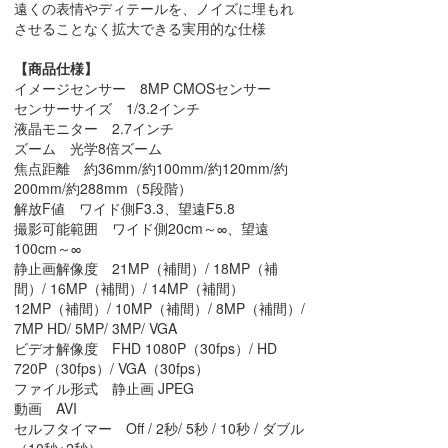
遠くの表情やディテールを、ノイズに埋もれ
させることなく拡大できる実用的な仕様
【商品仕様】
イメージセンサー 8MP CMOSセンサー
センサーサイズ 1/3.2インチ
液晶モニター 2.7インチ
ズーム 光学8倍ズーム
焦点距離 約36mm/約100mm/約120mm/約
200mm/約288mm（5段階）
解放F値 ワイド側F3.3、望遠F5.8
撮影可能範囲 ワイド側20cm～∞、望遠
100cm～∞
静止画解像度 21MP（補間）/ 18MP（補
間）/ 16MP（補間）/ 14MP（補間）
12MP（補間）/ 10MP（補間）/ 8MP（補間）/
7MP HD/ 5MP/ 3MP/ VGA
ビデオ解像度 FHD 1080P（30fps）/ HD
720P（30fps）/ VGA（30fps）
ファイル形式 静止画 JPEG
動画 AVI
セルフタイマー Off / 2秒/ 5秒 / 10秒 / ダブル