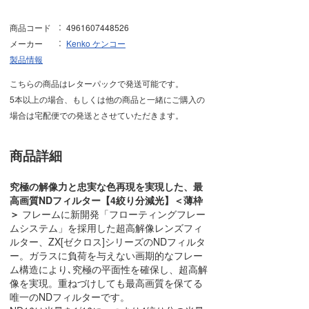
商品コード
4961607448526
メーカー
Kenko ケンコー
製品情報
こちらの商品はレターパックで発送可能です。
5本以上の場合、もしくは他の商品と一緒にご購入の
場合は宅配便での発送とさせていただきます。
商品詳細
究極の解像力と忠実な色再現を実現した、最
高画質NDフィルター【4絞り分減光】＜薄枠
＞
フレームに新開発「フローティングフレー
ムシステム」を採用した超高解像レンズフィ
ルター、ZX[ゼクロス]シリーズのNDフィルタ
ー。ガラスに負荷を与えない画期的なフレー
ム構造により､究極の平面性を確保し、超高解
像を実現。重ねづけしても最高画質を保てる
唯一のNDフィルターです。