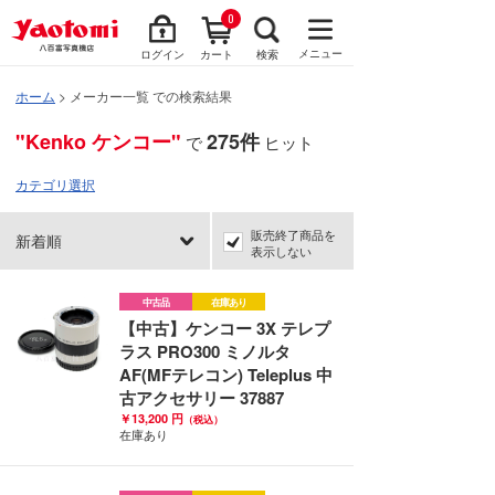
0
メニュー
ログイン
カート
検索
ホーム
> メーカー一覧 での検索結果
"Kenko ケンコー"
275件
で
ヒット
カテゴリ選択
販売終了商品を
新着順
表示しない
中古品
在庫あり
【中古】ケンコー 3X テレプ
ラス PRO300 ミノルタ
AF(MFテレコン) Teleplus 中
古アクセサリー 37887
￥13,200 円
（税込）
在庫あり