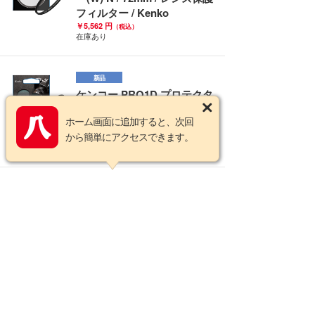
フィルター / Kenko
￥5,562 円
（税込）
在庫あり
新品
ケンコー PRO1D プロテクタ
ー(W) N / 67mm / レンズ保護
ホーム画面に追加すると、次回
フィルター / Kenko
から簡単にアクセスできます。
￥5,112 円
（税込）
在庫あり
新品
ケンコー PRO1D プロテクタ
ー(W) N / 62mm / レンズ保護
フィルター / Kenko
￥4,572 円
（税込）
在庫あり
新品