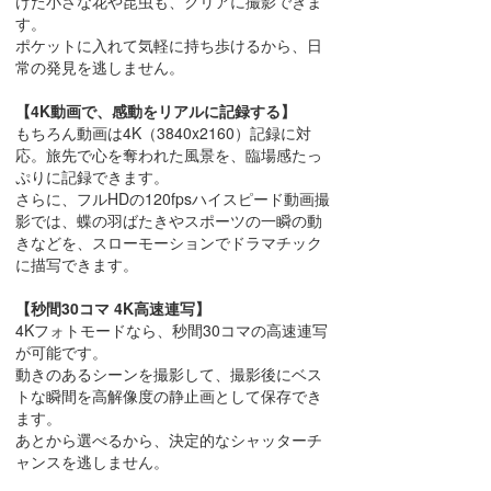
けた小さな花や昆虫も、クリアに撮影できま
す。
ポケットに入れて気軽に持ち歩けるから、日
常の発見を逃しません。
【4K動画で、感動をリアルに記録する】
もちろん動画は4K（3840x2160）記録に対
応。旅先で心を奪われた風景を、臨場感たっ
ぷりに記録できます。
さらに、フルHDの120fpsハイスピード動画撮
影では、蝶の羽ばたきやスポーツの一瞬の動
きなどを、スローモーションでドラマチック
に描写できます。
【秒間30コマ 4K高速連写】
4Kフォトモードなら、秒間30コマの高速連写
が可能です。
動きのあるシーンを撮影して、撮影後にベス
トな瞬間を高解像度の静止画として保存でき
ます。
あとから選べるから、決定的なシャッターチ
ャンスを逃しません。