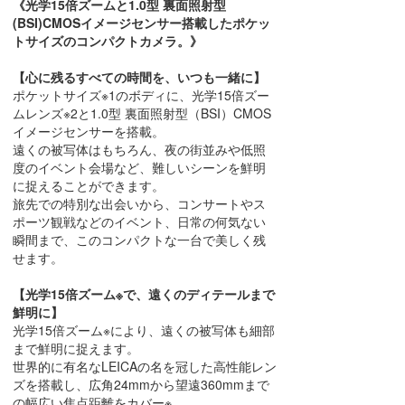
《光学15倍ズームと1.0型 裏面照射型
(BSI)CMOSイメージセンサー搭載したポケッ
トサイズのコンパクトカメラ。》
【心に残るすべての時間を、いつも一緒に】
ポケットサイズ※1のボディに、光学15倍ズー
ムレンズ※2と1.0型 裏面照射型（BSI）CMOS
イメージセンサーを搭載。
遠くの被写体はもちろん、夜の街並みや低照
度のイベント会場など、難しいシーンを鮮明
に捉えることができます。
旅先での特別な出会いから、コンサートやス
ポーツ観戦などのイベント、日常の何気ない
瞬間まで、このコンパクトな一台で美しく残
せます。
【光学15倍ズーム※で、遠くのディテールまで
鮮明に】
光学15倍ズーム※により、遠くの被写体も細部
まで鮮明に捉えます。
世界的に有名なLEICAの名を冠した高性能レン
ズを搭載し、広角24mmから望遠360mmまで
の幅広い焦点距離をカバー※。