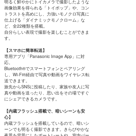
明るく鮮やかにトイカメラで撮影したような
画像効果を得られる「トイポップ」や、コン
トラストを高めにし、力強いモノクロ写真に
仕上げる「ダイナミックモノクローム」な
ど、全22種類を搭載。
自分らしい表現で撮影を楽しむことができま
す。
【スマホに簡単転送】
専用アプリ「Panasonic Image App」に対
応。
Bluetooth®でスマートフォンとペアリング
し、Wi-Fi®経由で写真や動画をワイヤレス転
送できます。
旅先からSNSに投稿したり、家族や友人に写
真や動画を送ったり、思い出をその場ですぐ
にシェアできるカメラです。
【内蔵フラッシュ搭載で、暗いシーンも安
心】
内蔵フラッシュを搭載しているので、暗いシ
ーンでも明るく撮影できます。きらびやかな
夜景を背景にしたポートレートや、室内パー