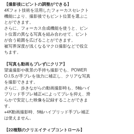
【撮影後にピントの調整ができる】
4Kフォト技術を活用したフォーカスセレクト
機能により、撮影後でもピント位置を選ぶこ
とができます。
さらに、フォーカス合成機能を使うと、ピン
ト位置の異なる写真を組み合わせて、ピント
が合う範囲を広げることができます。
被写界深度が浅くなるマクロ撮影などで役立
ちます。
【写真も動画もブレずにクリア】
望遠撮影や夜景の手持ち撮影でも、POWER
O.I.S.が手ブレを強力に補正し、クリアな写真
を撮影できます。
さらに、歩きながらの動画撮影時も、5軸ハイ
ブリッド手ブレ補正※によってブレを抑え、滑
らかで安定した映像を記録することができま
す。
※4K動画撮影時、5軸ハイブリッド手ブレ補正
は使えません。
【22種類のクリエイティブコントロール】