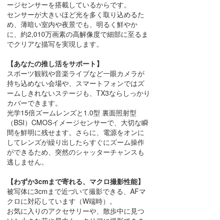
ージセンサーを搭載しているからです。
センサーが大きいほど光を多く取り込めるた
め、薄暗い室内や夜景でも、明るく鮮やか
に、約2,010万画素の高解像度で細部に至るま
でクリアな描写を実現します。
【あなたの推し活をサポート】
スポーツ観戦や音楽ライブなど一眼カメラが
持ち込めない会場や、スマートフォンではズ
ームしきれないステージも、TX3ならしっかり
カバーできます。
光学15倍ズームレンズと1.0型 裏面照射型
（BSI）CMOSイメージセンサーで、大切な瞬
間を鮮明に残せます。さらに、電源をオンに
してレンズが繰り出したらすぐにズーム操作
ができるため、突然のシャッターチャンスも
逃しません。
【わずか3cmまで寄れる、マクロ撮影性能】
被写体に3cmまで近づいて撮影できる、AFマ
クロに対応しています（W端時）。
お気に入りのアクセサリーや、散歩中に見つ