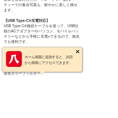
ティーでの集合写真も、鮮やかに美しく残せ
ます。
【USB Type-C®充電対応】
USB Type-C®接続ケーブルを使って、USB仕
様のACアダプターやパソコン、モバイルバッ
テリーなどから手軽に充電※できるので、旅先
でも便利です。
【商品仕様】
ホーム画面に追加すると、次回
カメラ有効画素数 約2010万画素
撮像素子 1.0型 裏面照射型（BSI )CMOSイ
から簡単にアクセスできます。
メージセンサー 総画素数 約2090万画素
原色カラーフィルター
レンズ構成 11群13枚（非球面/EDレンズ：1
枚、非球面レンズ：5枚、EDレンズ：3枚）
光学ズーム 15倍
開放絞り値 F3.3～6.4
焦点距離 f=8.8mm～132mm(35mm換算:24
～360mm)
撮影可能範囲 通常：WIDE端 50cm、TELE
端 1ｍ ～ ∞