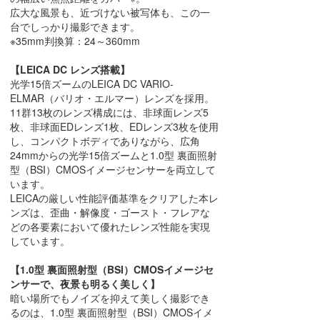
広大な風景も、近づけない被写体も、この一
台でしっかり撮影できます。
※35mm判換算：24～360mm
【LEICA DC レンズ搭載】
光学15倍ズームのLEICA DC VARIO-
ELMAR（バリオ・エルマー）レンズを採用。
11群13枚のレンズ構成には、非球面レンズ5
枚、非球面EDレンズ1枚、EDレンズ3枚を使用
し、コンパクトボディでありながら、広角
24mmからの光学15倍ズームと1.0型 裏面照射
型（BSI）CMOSイメージセンサーを両立して
います。
LEICAの厳しい性能評価基準をクリアした本レ
ンズは、歪曲・解像度・ゴースト・フレアな
どの各要素において優れたレンズ性能を実現
しています。
【1.0型 裏面照射型（BSI）CMOSイメージセ
ンサーで、夜景も明るく美しく】
暗い場所でもノイズを抑えて美しく撮影でき
るのは、1.0型 裏面照射型（BSI）CMOSイメ